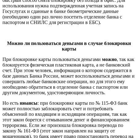
быстрый способ снять блокировку без похода в офис. Для
использования нужна подтвержденная учетная запись на
Госуслугах и сданные в банке биометрические данные
(необходимо один раз лично посетить отделение банка с
паспортом и СНИЛС для регистрации в ЕБС).
Можно ли пользоваться деньгами в случае блокировки
карты
При блокировке карты пользоваться деньгами
можно
, так как
блокируется физическая пластиковая карта, а не банковский
счет. При этом человек, информация о котором содержится в
базе данных Банка России, может воспользоваться деньгами и
совершить любые банковские операции, но для этого ему
необходимо обратиться в отделение банка с паспортом или
другим документом, удостоверяющим личность.
Но есть
нюансы
: при блокировке карты по № 115-ФЗ банк
может полностью заблокировать счет и потребовать
объяснений по входящим и исходящим операциям, так как
этот закон борется с отмыванием денег и финансированием
терроризма. Если же произошла блокировка перевода по
закону № 161-ФЗ (этот закон направлен на защиту от
мошенников), то банк имеет право приостановить перевод на