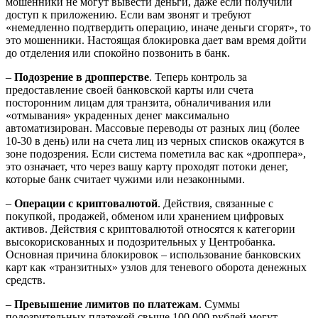
мошенники не могут вывести деньги, даже если получили
доступ к приложению. Если вам звонят и требуют
«немедленно подтвердить операцию, иначе деньги сгорят», то
это мошенники. Настоящая блокировка дает вам время дойти
до отделения или спокойно позвонить в банк.
–
Подозрение в дропперстве
. Теперь контроль за
предоставление своей банковской карты или счета
посторонним лицам для транзита, обналичивания или
«отмывания» украденных денег максимально
автоматизирован. Массовые переводы от разных лиц (более
10-30 в день) или на счета лиц из черных списков окажутся в
зоне подозрения. Если система пометила вас как «дроппера»,
это означает, что через вашу карту проходят потоки денег,
которые банк считает чужими или незаконными.
–
Операции с криптовалютой
. Действия, связанные с
покупкой, продажей, обменом или хранением цифровых
активов. Действия с криптовалютой относятся к категории
высокорискованных и подозрительных у Центробанка.
Основная причина блокировок – использование банковских
карт как «транзитных» узлов для теневого оборота денежных
средств.
–
Превышение лимитов по платежам
. Суммы
подозрительных платежей свыше 100 000 рублей могут